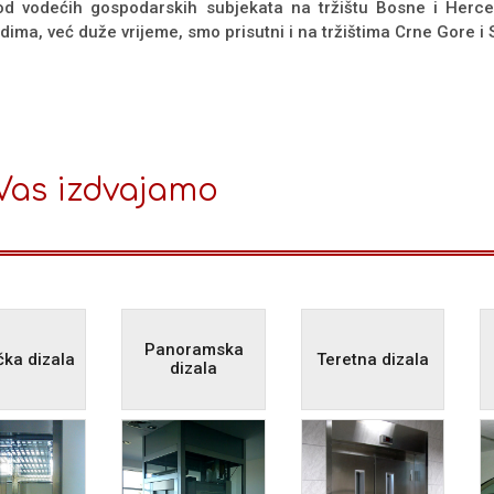
od vodećih gospodarskih subjekata na tržištu Bosne i Herc
dima, već duže vrijeme, smo prisutni i na tržištima Crne Gore i Srb
Vas izdvajamo
Panoramska
čka dizala
Teretna dizala
dizala