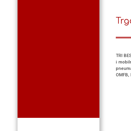
Trg
TRI BES
i mobil
pneuma
OMFB, F