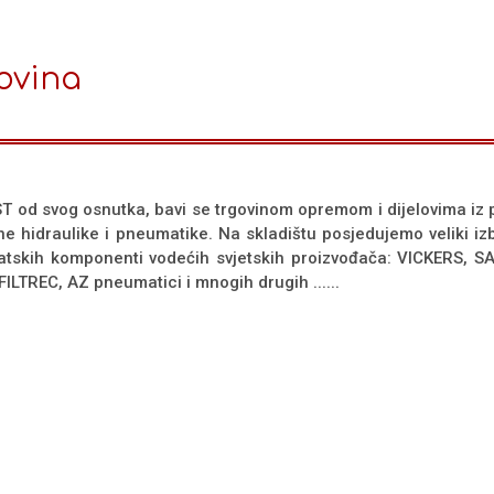
ovina
T od svog osnutka, bavi se trgovinom opremom i dijelovima iz p
ne hidraulike i pneumatike. Na skladištu posjedujemo veliki izb
tskih komponenti vodećih svjetskih proizvođača: VICKERS, 
ILTREC, AZ pneumatici i mnogih drugih ......