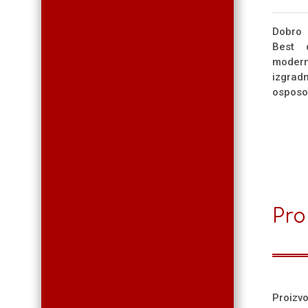
Dobro 
Best 
moder
izgra
osposob
Pro
Proizv