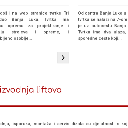
došli na web stranice tvrtke Tri
Od centra Banja Luke u 
doo Banja Luka. Tvrtka ima
tvrtka se nalazi na 7-o
nu opremu za projektiranje i
je uz autocestu Banja 
dnju strojeva i opreme, i
Tvrtka ima dva ulaza,
ljeno osoblje...
sporedne ceste koji...
izvodnja liftova
odnja, isporuka, montaža i servis dizala su djelatnosti s ko