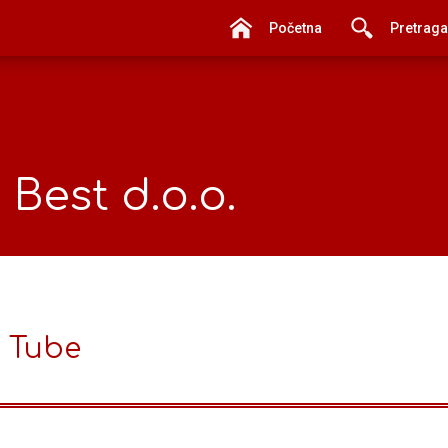
Početna
Pretraga
i Best d.o.o.
 Tube