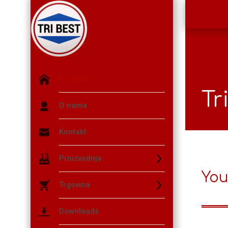
Početna
Tr
O nama
Kontakt
Proizvodnja
You
Trgovina
Downloads