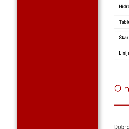
Hidr
Tabl
Škar
Lini
O 
Dobro