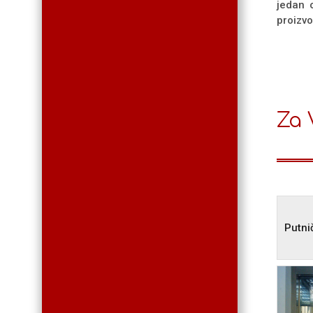
jedan 
proizvo
Za 
Putni