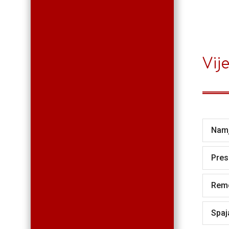
Vije
Namj
Pres
Remo
Spaj