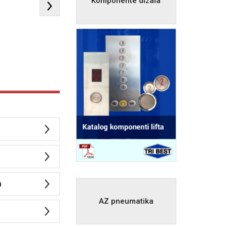
Komponente dizala
a
AZ pneumatika