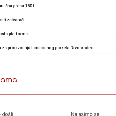
aulična presa 150 t
asti zatvarači
asta platforma
ja za proizvodnju laminiranog parketa Drvoprodex
nama
 došli
Nalazimo se