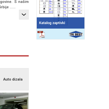
egovine. S našim
ije ......
Auto dizala