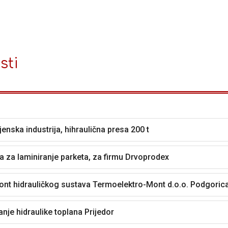
sti
enska industrija, hihraulična presa 200 t
a za laminiranje parketa, za firmu Drvoprodex
nt hidrauličkog sustava Termoelektro-Mont d.o.o. Podgoric
anje hidraulike toplana Prijedor