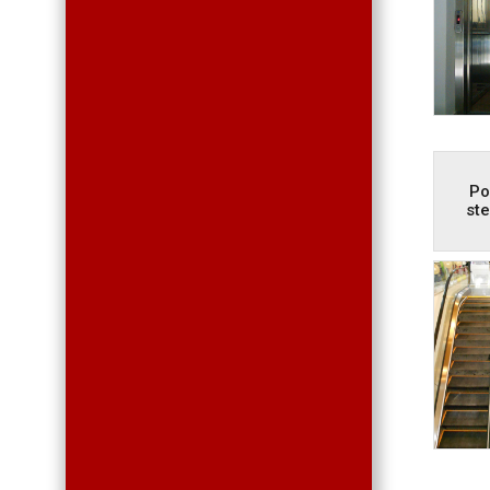
Po
st